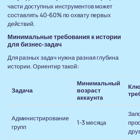
части доступных инструментов может
составлять 40-60% по охвату первых
действий.
Минимальные требования к истории
для бизнес-задач
Для разных задач нужна разная глубина
истории. Ориентир такой:
Минимальный
Клю
Задача
возраст
тре
аккаунта
Зап
Администрирование
1-3 месяца
про
групп
дру