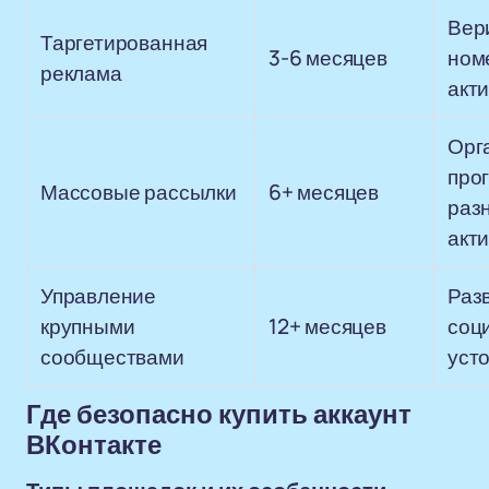
Вер
Таргетированная
3-6 месяцев
ном
реклама
акт
Орг
прог
Массовые рассылки
6+ месяцев
раз
акт
Управление
Раз
крупными
12+ месяцев
соц
сообществами
уст
Где безопасно купить аккаунт
ВКонтакте