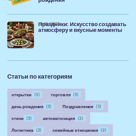
рождения
18-11-2025
Праздники: Искусство создавать
атмосферу и вкусные моменты
Статьи по категориям
открытки
(5)
торговля
(3)
день рождения
(3)
Поздравления
(3)
стихи
(3)
автоматизация
(2)
Логистика
(2)
семейные отношения
(2)