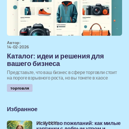
Автор:
14-02-2026
Каталог: идеи и решения для
вашего бизнеса
Представьте, что ваш бизнес в сфере торговли стоит
на пороге взрывного роста, но вы тонете в хаосе
торговля
Избранное
25-12-2025
Искусство пожеланий: как милые
картинки с добрым утром и