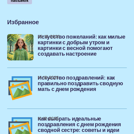
пасынок
Избранное
25-12-2025
Искусство пожеланий: как милые
картинки с добрым утром и
картинки с весной помогают
создавать настроение
11-12-2025
Искусство поздравлений: как
правильно поздравить сводную
мать с днем рождения
11-12-2025
Как выбрать идеальные
поздравления с днем рождения
сводной сестре: советы и идеи